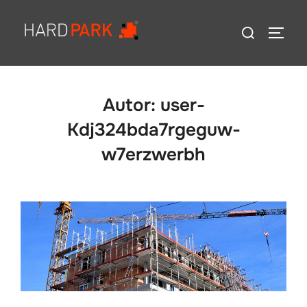
Zum
Suchen
Inhalt
SEIT
nach:
springen
Autor:
user-
Kdj324bda7rgeguw-
w7erzwerbh