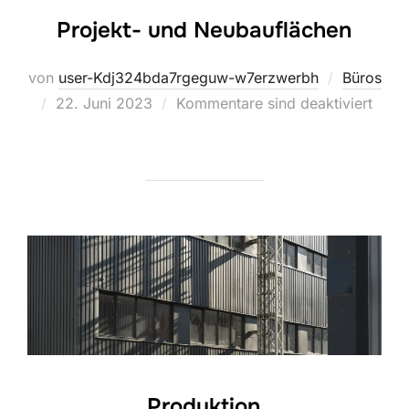
Projekt- und Neubauflächen
von
user-Kdj324bda7rgeguw-w7erzwerbh
Büros
Veröffentlicht
22. Juni 2023
Kommentare sind deaktiviert
am
Produktion