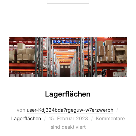
Lagerflächen
von
user-Kdj324bda7rgeguw-w7erzwerbh
Veröffentlicht
Lagerflächen
15. Februar 2023
Kommentare
am
sind deaktiviert