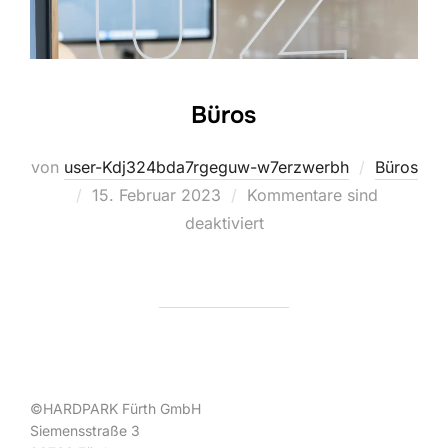
Büros
von
user-Kdj324bda7rgeguw-w7erzwerbh
Büros
Veröffentlicht
15. Februar 2023
Kommentare sind
am
deaktiviert
©HARDPARK Fürth GmbH
Siemensstraße 3