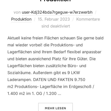
von
user-Kdj324bda7rgeguw-w7erzwerbh
Veröffentlicht
Produktion
15. Februar 2023
Kommentare
am
sind deaktiviert
Aktuell keine freien Flächen schauen Sie gerne bald
mal wieder vorbei! die Produktions- und
Lagerflächen sind Ihrem Bedarf flexibel anpassbar
und bieten ausreichend Platz für Ihre Güter. Die
Lagerflächen bieten zusätzliche Büro- und
Sozialräume. Außerdem gibt es 9 LKW
Laderampen. DATEN UND FAKTEN 9.750
m2 Produktions- Lagerfläche im Erdgeschoß /
1.400 m2 im 1. OG / 1.200 …
ÜBER „PRODUKTION“
MEHR
LESEN