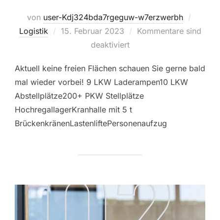
von
user-Kdj324bda7rgeguw-w7erzwerbh
Veröffentlicht
Logistik
15. Februar 2023
Kommentare sind
am
deaktiviert
Aktuell keine freien Flächen schauen Sie gerne bald
mal wieder vorbei! 9 LKW Laderampen10 LKW
Abstellplätze200+ PKW Stellplätze
HochregallagerKranhalle mit 5 t
BrückenkränenLastenliftePersonenaufzug