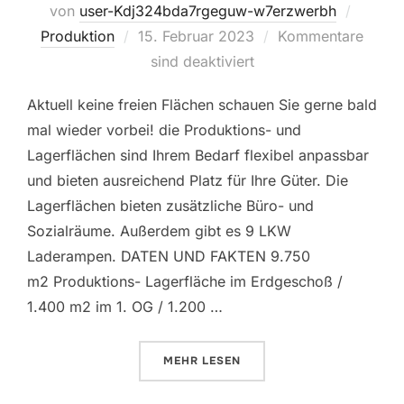
von
user-Kdj324bda7rgeguw-w7erzwerbh
Veröffentlicht
Produktion
15. Februar 2023
Kommentare
am
sind deaktiviert
Aktuell keine freien Flächen schauen Sie gerne bald
mal wieder vorbei! die Produktions- und
Lagerflächen sind Ihrem Bedarf flexibel anpassbar
und bieten ausreichend Platz für Ihre Güter. Die
Lagerflächen bieten zusätzliche Büro- und
Sozialräume. Außerdem gibt es 9 LKW
Laderampen. DATEN UND FAKTEN 9.750
m2 Produktions- Lagerfläche im Erdgeschoß /
1.400 m2 im 1. OG / 1.200 …
ÜBER „PRODUKTION“
MEHR
LESEN