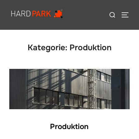
Zum
Suchen
Inhalt
SEIT
nach:
springen
Kategorie:
Produktion
Produktion